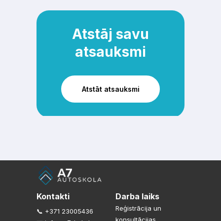
Atstāj savu
atsauksmi
Atstāt atsauksmi
Kontakti
Darba laiks
Reģistrācija un
📞 +371 23005436
konsultācijas