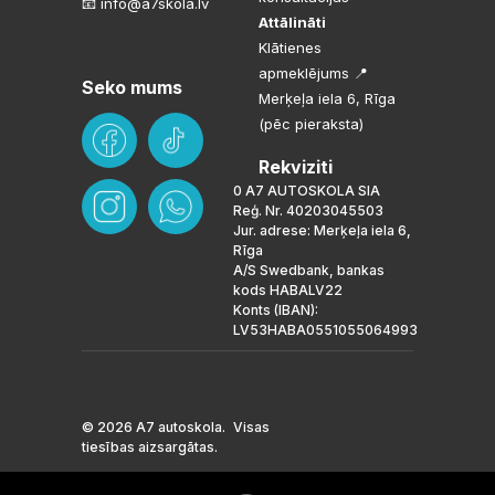
📧 info@a7skola.lv
Attālināti
Klātienes
apmeklējums 📍
Seko mums
Merķeļa iela 6, Rīga
(pēc pieraksta)
Rekviziti
0 A7 AUTOSKOLA SIA
Reģ. Nr. 40203045503
Jur. adrese: Merķeļa iela 6,
Rīga
A/S Swedbank, bankas
kods HABALV22
Konts (IBAN):
LV53HABA0551055064993
© 2026 A7 autoskola. Visas
tiesības aizsargātas.