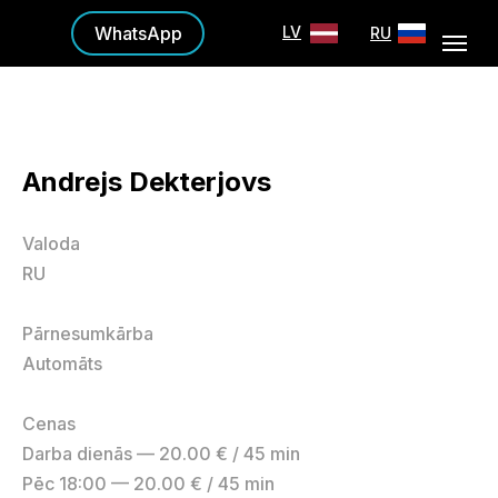
WhatsApp
LV
RU
Andrejs Dekterjovs
Valoda
RU
Pārnesumkārba
Automāts
Cenas
Darba dienās — 20.00 € / 45 min
Pēc 18:00 — 20.00 € / 45 min