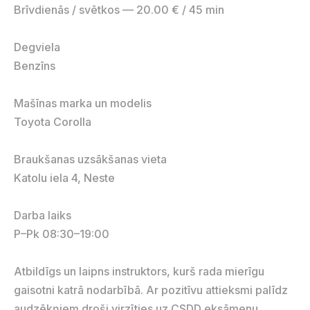
Brīvdienās / svētkos — 20.00 € / 45 min
Degviela
Benzīns
Mašīnas marka un modelis
Toyota Corolla
Braukšanas uzsākšanas vieta
Katolu iela 4, Neste
Darba laiks
P–Pk 08:30–19:00
Atbildīgs un laipns instruktors, kurš rada mierīgu
gaisotni katrā nodarbībā. Ar pozitīvu attieksmi palīdz
audzēkņiem droši virzīties uz CSDD eksāmenu.