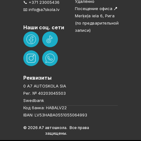
Удалённо
📞 +371 23005436
Посещение офиса
📍
📧 info@a7skola.lv
Merķeļa iela 6, Рига
(по предварительной
Наши соц. сети
записи)
Реквизиты
0 A7 AUTOSKOLA SIA
Рег. № 40203045503
Swedbank
Код банка: HABALV22
IBAN: LV53HABA0551055064993
© 2026 A7 автошкола. Все права
защищены.