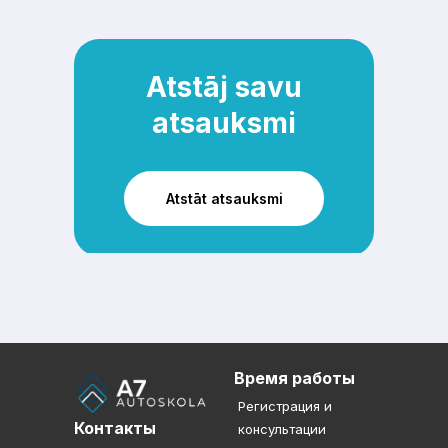
Atstāj savu
atsauksmi
Atstāt atsauksmi
Время работы
Регистрация и
Контакты
консультации