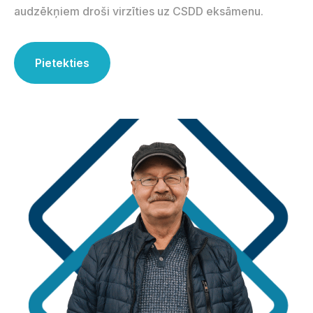
audzēkņiem droši virzīties uz CSDD eksāmenu.
Pietekties