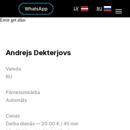
WhatsApp
LV
RU
Error get alias
Andrejs Dekterjovs
Valoda
RU
Pārnesumkārba
Automāts
Cenas
Darba dienās — 20.00 € / 45 min