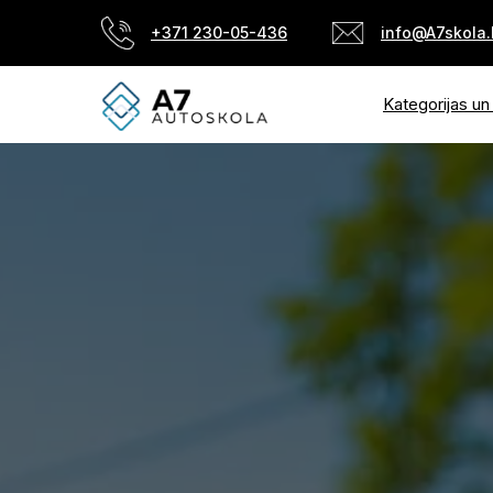
+371 230-05-436
info@A7skola.
Kategorijas u