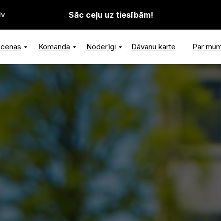
Sāc ceļu uz tiesībām!
lv
n cenas
Komanda
Noderīgi
Dāvanu karte
Par mu