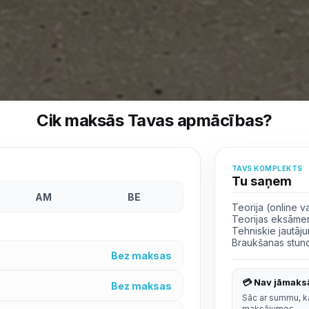
Cik maksās Tavas apmācības?
TAVS KOMPLEKTS
Tu saņem
AM
BE
Teorija (online va
Teorijas eksāme
Tehniskie jautā
Braukšanas stun
Bez maksas
💳 Nav jāmaksā
Bez maksas
Sāc ar summu, ka
maksājumos.