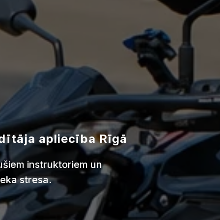
dītāja apliecība Rīgā
jušiem instruktoriem un
eka stresa.