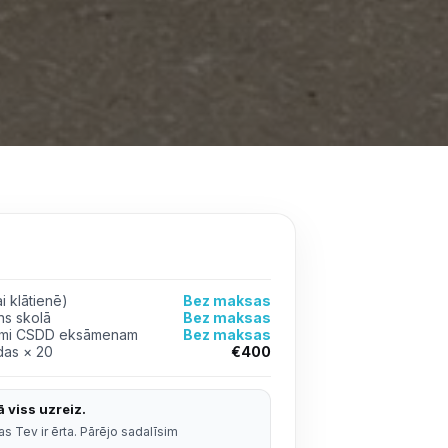
i klātienē)
Bez maksas
ns skolā
Bez maksas
jumi CSDD eksāmenam
Bez maksas
das × 20
€400
 viss uzreiz.
s Tev ir ērta. Pārējo sadalīsim