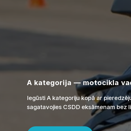
A kategorija — motocikla va
Iegūsti A kategoriju kopā ar pieredzē
sagatavojies CSDD eksāmenam bez li