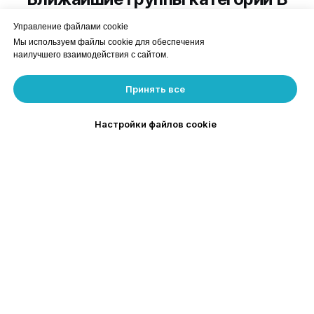
Выбери удобную дату и записывайся.
Управление файлами cookie
Мы используем файлы cookie для обеспечения
наилучшего взаимодействия с сайтом.
Все группы
На латышском
На русском
Принять все
По вечерам
По выходным
Онлайн
Настройки файлов cookie
ОНЛАЙН ГРУППА
Каждый день
Начни обучение уже сегодня
Первые 8 занятий в видеоформате
В любое удобное время и место
Гибкий график обучения