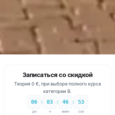
Записаться со скидкой
Теория 0 €, при выборе полного курса
категории B.
:
:
:
06
03
46
51
ДН
Ч
МИН
СЕК