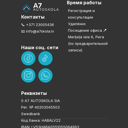
Время работы
Регистрация и
Контакты
консультации
Удалённо
📞 +371 23005436
Посещение офиса
📍
📧 info@a7skola.lv
Merķeļa iela 6, Рига
(по предварительной
Наши соц. сети
записи)
Реквизиты
0 A7 AUTOSKOLA SIA
Рег. № 40203045503
Swedbank
Код банка: HABALV22
IBAN: LV53HABA0551055064993