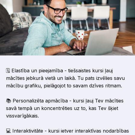
🗓️ Elastība un pieejamība - tiešsaistes kursi ļauj
mācīties jebkurā vietā un laikā. Tu pats izvēlies savu
mācību grafiku, pielāgojot to savam dzīves ritmam.
📚 Personalizēta apmācība - kursi ļauj Tev mācīties
savā tempā un koncentrēties uz to, kas Tev šķiet
vissvarīgākais.
💻 Interaktivitāte - kursi ietver interaktīvas nodarbības