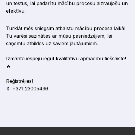
un testus, lai padarītu mācību procesu aizraujošu un
efektīvu.
Turklāt mēs sniegsim atbalstu mācību procesa laikā!
Tu varēsi sazināties ar mūsu pasniedzējiem, lai
saņemtu atbildes uz saviem jautājumiem.
Izmanto iespēju iegūt kvalitatīvu apmācību tiešsaistē!
🔥
Reģistrējies!
📱 +371 23005436