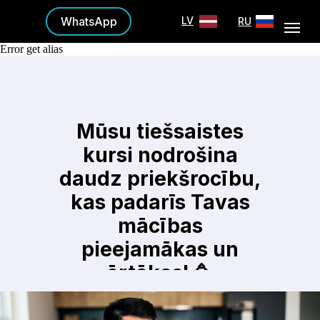
WhatsApp
LV
RU
Error get alias
Mūsu tiešsaistes
kursi nodrošina
daudz priekšrocību,
kas padarīs Tavas
mācības
pieejamākas un
ērtākas! 🥳