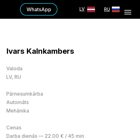
WhatsApp
LV
RU
Ivars Kalnkambers
Valoda
LV, RU
Pārnesumkārba
Automāts
Mehānika
Cenas
Darba dienās — 22.00 € / 45 min