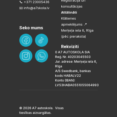
Reģistrācija un
📞 +371 23005436
konsultācijas
📧 info@a7skola.lv
Attālināti
Klātienes
apmeklējums 📍
Seko mums
Merķeļa iela 6, Rīga
(pēc pieraksta)
Rekviziti
0 A7 AUTOSKOLA SIA
Reģ. Nr. 40203045503
Jur. adrese: Merķeļa iela 6,
Rīga
A/S Swedbank, bankas
kods HABALV22
Konts (IBAN):
LV53HABA0551055064993
© 2026 A7 autoskola. Visas
tiesības aizsargātas.