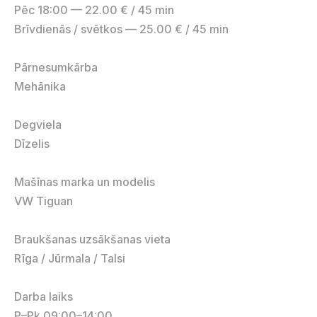
Pēc 18:00 — 22.00 € / 45 min
Brīvdienās / svētkos — 25.00 € / 45 min
Pārnesumkārba
Mehānika
Degviela
Dīzelis
Mašīnas marka un modelis
VW Tiguan
Braukšanas uzsākšanas vieta
Rīga / Jūrmala / Talsi
Darba laiks
P–Pk 09:00–14:00